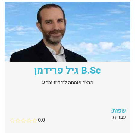
B.Sc גיל פרידמן
מרצה מומחה ליהדות ומדע
שפות:
עברית
0.0