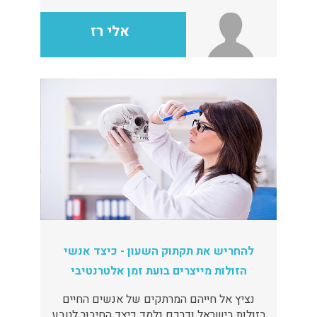
היסטוריים, ולאומיים. נקיקי מדבר יהודה ומערותיו,
מקלט לפורשים ומורדים וגם לבעלי חיים
אלי רז
נכחדים. ייחודו של הטבע במדבר יהודה: חי, צומח
ודומם. מדבר ונווה במדבר. תיירות המדבר.
להחריש את תקתוק השעון - כיצד אנשי
הזולות מייצרים בועת זמן אלטרנטיבי
נציץ אל חייהם המרתקים של אנשים החיים
בזולות בישראל ודרכם נלמד כיצד החיבור לטבע