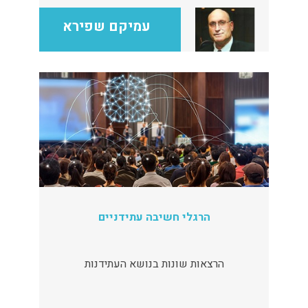
המידען, הכרה של כלי חיפוש מתקדמים
עמיקם שפירא
הפתוחים בפנינו לגלישה "איכותית" בתוכם נראה
כיצד מגדירים ומאתרים, כיצד ממקדים וכיצד ניתן
לשמור את המידע לטובת שימושים עתידיים.
בכלל כך טכניקות מועילות לעבודה, המקלות על
עבודת החיפוש ומאפשרות לקבל תוצאות טובות
ועדכניות בעולם אדיר זה. במסגרת ההרצאה ניתן
גם לגלוש ולהציג מידע ומאגרי מידע המותאמים
לאוכלוסייה המשתתפת בהרצאה.
הרגלי חשיבה עתידניים
הרצאות שונות בנושא העתידנות