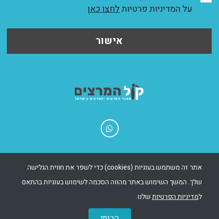
על המדיניות פרטיות
לחצו כאן
אישור
בניית אתרים - Msite
|
שיווק אתר - Ewise
אתר זה משתמש בעוגיות (cookies) כדי לשפר את חווית הגלישה
שלך. המשך השימוש באתר מהווה הסכמה לשימוש בעוגיות בהתאם
כל הזכויות שמורות 2025
055-55304548
ל
מדיניות הפרטיות
שלנו.
office@kolhamartzim.co.il
09-7678899
קול המרצים
הבנתי