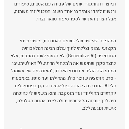
וכיוצר דוקומנטרי. שנים של עבודה עם אנשים, סיפורים
ורגשות לימדו אותי דבר אחד חשוב: הטכנולוגיה משתנה,
אבל הצורך האנושי לספר סיפור נשאר נצחי.
המהפכה האישית שלי בשנים האחרונות, עשיתי שינוי
מקצועי עמוק וצללתי לתוך עולם הבינה המלאכותית
הגנרטיבית (Generative AI). לא הגעתי לשם כמתכנת, אלא
כיוצר סקרן שחיפש את ה"מכחול הדיגיטלי" האולטימטיבי.
המסע הזה הוליד את סרטי האחרון, "האורגזמה של אשמה"
- סרט אנימציה שנוצר כולו, מתחילתו ועד סופו, באמצעות
כלי AI. הסרט זכה להכרה בינלאומית והוקרן בפסטיבלים
יוקרתיים מהוליווד ועד מוסקבה, והוא משמש לי כהוכחה
חיה לכך שבינה מלאכותית יכולה לייצר אמנות מטלטלת,
אישית ונוגעת ללב.