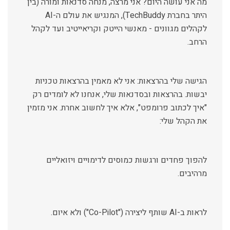
מה אני עושה היום? אני מרצה, מנחה סדנאות ומורה (בין
היתר בחברת TechBuddy), המנגיש את עולם ה-AI
לקהלים מגוונים - מאנשי הייטק וקריאייטיב ועד לקהל
הרחב.
הגישה שלי בהרצאות: אני לא מאמין בהרצאות טכניות
יבשות. בהרצאות ובסדנאות שלי, אנחנו לא לומדים רק
"איך לכתוב פרומפט", אלא איך לחשוב אחרת. אני מזמין
את הקהל שלי:
להפוך פחדים ורגשות כמוסים לדימויים ויזואליים
מרהיבים.
לראות ב-AI שותף ליצירה ("Co-Pilot") ולא איום.