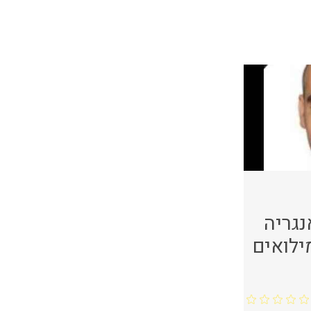
נגריה
ילואים