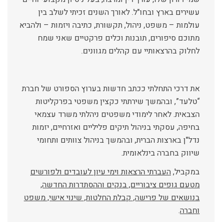
עשירים בארץ ובחו"ל. לאורך השנים זכיתי לשלב בין
עולמות – משפט, ניהול, תקשורת, כתיבה ויזמות – ולהביא
מתוכם סיפורים, תובנות וכלים פרקטיים שאני שמח
לחלוק בהרצאותיי עם קהלים מגוונים.
את דרכי התחלתי ככתב חדשות בערוץ הספורט של חברת
“טלעד”, ובהמשך שירתתי כקצין משפטי בפרקליטות
הצבאית. לאחר לימודי משפטים ניהלתי משרד עצמאי
בחיפה, עסקתי בניהול תיקים פליליים ואזרחיים, יזמות
נדל"ן בארצות הברית, ובהמשך בניהול צוותים ותחומי
שיווק בחברה בינלאומית.
במקביל,
העברתי הרצאות וימי עיון לעובדים ולפורשים
מטעם גופים ציבוריים, בנקים וההסתדרות החדשה,
בנושאים של פרישה, קבלת החלטות, שינוי אישי, משפט
וחברה
.