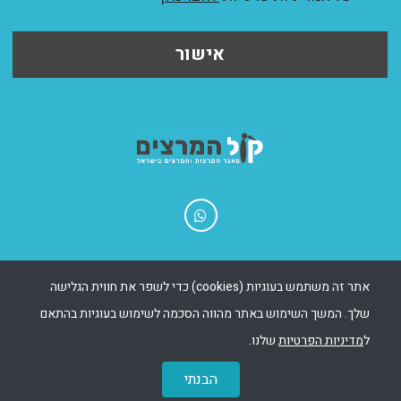
אישור
בניית אתרים - Msite
|
שיווק אתר - Ewise
אתר זה משתמש בעוגיות (cookies) כדי לשפר את חווית הגלישה
שלך. המשך השימוש באתר מהווה הסכמה לשימוש בעוגיות בהתאם
כל הזכויות שמורות 2025
055-55304548
ל
מדיניות הפרטיות
שלנו.
office@kolhamartzim.co.il
09-7678899
קול המרצים
הבנתי