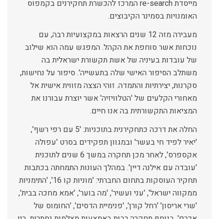
מייסדת re-search המרכז להכשרת תחקירנים בקמפוס
האומנויות בסמינר הקיבוצים.
מעבירה מזה 12 שנים הרצאות במקצועיות רבה, עם
נוכחות אשר סוחפת את הקהל. המפגש עמה הוא שילוב
של עובדות בעיניה של אשת תקשורת ישראלית בה
משתלב הסיפור האישי שלה בתעשייה'. סיפור על נחישות,
סקרנות, יצירתיות והתמדה. זוהי הצצה מזווית אישית אל
מאחורי הקלעים של 'הטלוויזיה' אשר יוצרת עבורנו את
המציאות התקשורתית בה אנו חיים.
החלה את דרכה כתחקירנית בתוכניות: '5 עם רפי רשף',
'יאיר לפיד חי בעשר' ובמגוון תפקידים בסרט 'עפולה
אקספרס', לאחר מכן תחקרה במשך 6 שנים לתוכנית
'עובדה עם אילנה דיין'. במהלך העונות התמחתה בכתבות
תחקיר העוסקות בתחום החברתי: 'מוניות קו 16', 'התימניות
ממקווה ישראל', 'עני ועשיר', 'מה בוער', 'אמא מחכה בבית',
'שרי אריסון' 'רחל קורן', 'פנימיית הדסים', 'החומוס של
אכרם'. בנוסף תחקרה רבות באמצעות מצלמות נסתרות, בין