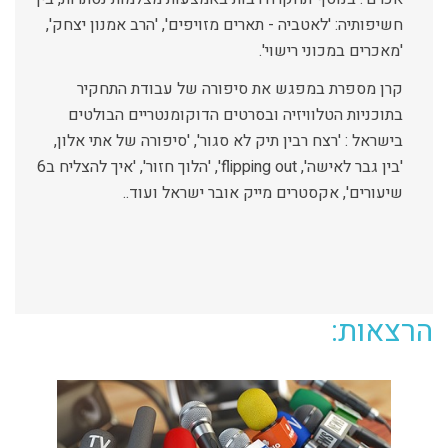
חשיפותיה: 'לאטביה - תארים מזויפים', 'הרב אמנון יצחק',
'מאכרים במכוני רישוי'.
קרן מספרת במפגש את סיפורה של עבודת התחקיר
בתוכניות הטלוויזיה ובסרטים הדוקומנטריים הבולטים
בישראל : 'רצח רבין תיק לא סגור', 'סיפורה של אתי אלון,
'בין גבר לאישה', flipping out', 'הלוך חזור', 'איך להצליח ב6
שיעורים', אקסטרים מייק אובר ישראל ועוד..
הרצאות: