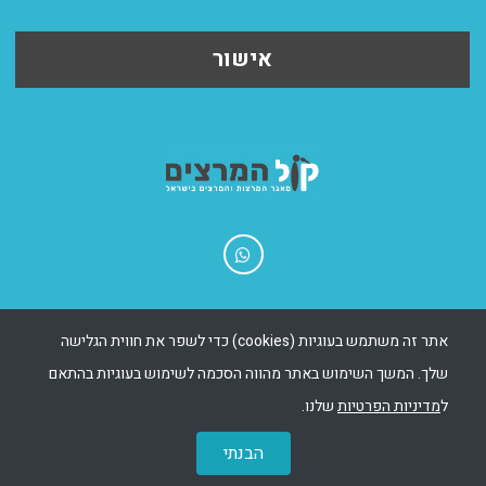
אישור
בניית אתרים - Msite
|
שיווק אתר - Ewise
אתר זה משתמש בעוגיות (cookies) כדי לשפר את חווית הגלישה
שלך. המשך השימוש באתר מהווה הסכמה לשימוש בעוגיות בהתאם
כל הזכויות שמורות 2025
055-55304548
ל
מדיניות הפרטיות
שלנו.
office@kolhamartzim.co.il
09-7678899
קול המרצים
הבנתי