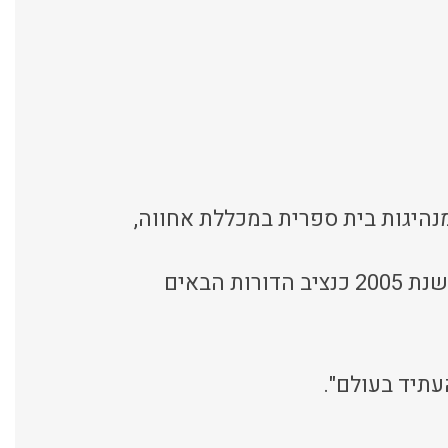
 למנהיגות בית ספרית במכללת אחווה,
מורה למדיטציה וביו-אנרגיה בעל ניסיון של 15 שנים. שלמה שהם, שימש משנת 2002 עד שנת 2005 כנציב הדורות הבאים
עתיד בעולם".