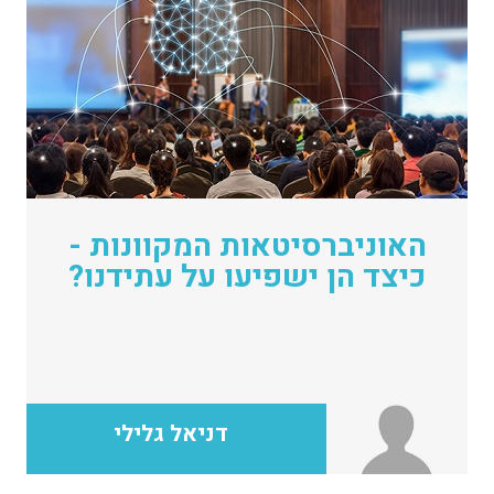
האוניברסיטאות המקוונות -
כיצד הן ישפיעו על עתידנו?
דניאל גלילי