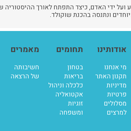
 ועל ידי האדם, כיצד התפתח לאורך ההיסטוריה ש
יוחדים ונתנסה בהכנת שוקולד.
אודותינו
תחומים
מאמרים
מי אנחנו
בטחון
חשיבותה
תקנון האתר
בריאות
של הרצאה
מדיניות
כלכלה וניהול
פרטיות
אקטואליה
מסלולים
זוגיות
למרצים
ומשפחה