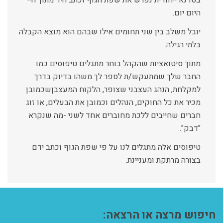
בסדנא ייחודית נפרש את שפת הגוף וכתב היד מתוך חיי
היום יום.
יובל משלב בין שני תחומים אילו שבהם הוא מוצא הקבלה
בלתי רגילה.
מתוך סיטואציות שהקהל בוחר מתגלים טיפוסים כמו
החבר שלך שמתעקש/ת לספר לך משהו בדיוק בדרך
למקלחת, הנהג העצבני שצופר, הלקוח המעצבןשכמובן
מכיר את כל החוקים, הנהלים וכמובן את הבעלים, או זוג
חברים שחייבים ללכת מחוברים אחד לשני -מה שנקרא
"דבק".
טיפוסים אלה מתגלים לנו על פי שפת הגוף וכתב ידם
בצורה מרתקת ומעניינת.
חיפוש מרצה או הרצאה: