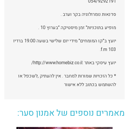
054/9292191
סדנאות נומרולוגיה בקר וערב .
מופיע בתוכניות" זמן מיסטיקה "בערוץ 10 .
יועץ ב"קו המומחים" מידי יום שלישי בשעה 19.00 ברדיו
103 f.m.
יועץ עיסקי באתר :http://www.homebiz.co.il/
* כל הזכויות שמורות למחבר . אין להעתיק ,לשכפל או
להשתמש בכתוב ללא אישור
מאמרים נוספים של אמנון סער: