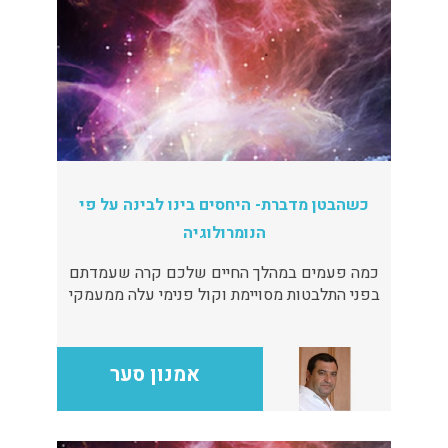
כשהבטן מדברת- היחסים בינו לבינה על פי
הנומרולוגיה
כמה פעמים במהלך החיים שלכם קרה שעמדתם
בפני התלבטות מסויימת וקול פנימי עלה ממעמקי
הקרביים ואמר לכם: לכו על זה? לדוגמא:
חיפשתם עבודה . ניגשתם למספר ראיונות וזה לא
היה זה .והנה ,בראיון מסויים ישבתם מול המראיין
אמנון סער
ועלתה בכם תחושה טובה שאתם מתחברים אליו
ומתחברים למקום העבודה הזה ,דבר מה באנרגיה
הכללית נגע אצלכם במשהו פנימי שלא ניתן