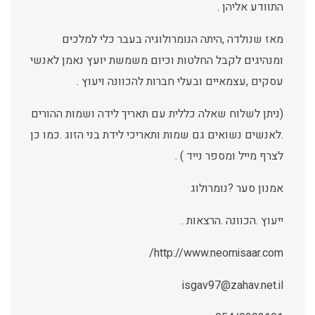
התוודע אליהן .
מאז שנולדה ,היתה הנומרולוגיה בעבר כלי למלכים
ומנהיגים לקבל החלטות וכיום משמשת יועץ נאמן לאנשי
עסקים ,עצמאיים ובעלי חברות להכוונה ויעוץ .
(ניתן לשלוח שאלה כללית עם תאריך לידה ושמות ההורים
.לאנשים נשואים גם שמות ותאריכי לידת בני הזוג .כמו כן
לצרף מייל ומספר נייד ) .
אמנון סער ?נומרולוג
ייעוץ .הכוונה .הרצאות .
http://www.neomisaar.com/
isgav97@zahav.net.il