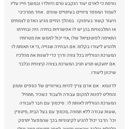
גורסת כי לאדם יעוד הנקבע טרם היוולדו ובמשך חייו עליו
לעמוד המספר ציוויים בעיתויים שונים . אחד ממרכיבי
היעוד קשור בעיסוקו . במהלך החיים מגיע האדם לצמתים
או התלבטויות בהן יש לו אפשרויות בחירה .היה ובחירתו
התאימה לפוטנציאל שלו ,אזי יכול לממש את מטרותיו
ולהגיע ליעודו בקלות .אם הבחירה שגוייה ,כי אז תאותת לו
המערכת הגורלית בכל צורה ודרך כדי לשנות את מהלכיו
.אם יתעקש תגיע תגיב המערכת בצורה קיצונית ובלבד
שיכוון ליעודו .
לדוגמא : אם אדם צריך להיות באיזורים של כספים וממון
והחליט לפנות למקום עבודה ולעבוד כשכיר ,תתחיל
המערכת הגורלית לאותת לו : סיכסוך עם חבר לעבודה
,שעות עבודה ללא תמורה ,סכסוך עם בעל הבית ,פיטורין
וכו' .הדבר יכול להגיע לקיצוניות בכך שהמפעל יתרסק