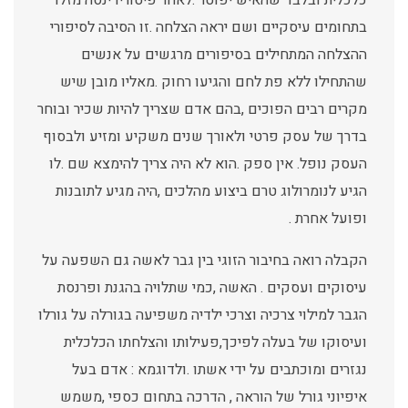
כלכלית ובלבד שהאיש יפוטר .לאחר פיטוריו ינסה מזלו
בתחומים עיסקיים ושם יראה הצלחה .זו הסיבה לסיפורי
ההצלחה המתחילים בסיפורים מרגשים על אנשים
שהתחילו ללא פת לחם והגיעו רחוק .מאליו מובן שיש
מקרים רבים הפוכים ,בהם אדם שצריך להיות שכיר ובוחר
בדרך של עסק פרטי ולאורך שנים משקיע ומזיע ולבסוף
העסק נופל. אין ספק .הוא לא היה צריך להימצא שם .לו
הגיע לנומרולוג טרם ביצוע מהלכים ,היה מגיע לתובנות
ופועל אחרת .
הקבלה רואה בחיבור הזוגי בין גבר לאשה גם השפעה על
עיסוקים ועסקים . האשה ,כמי שתלויה בהגנת ופרנסת
הגבר למילוי צרכיה וצרכי ילדיה משפיעה בגורלה על גורלו
ועיסוקו של בעלה לפיכך,פעילותו והצלחתו הכלכלית
נגזרים ומוכתבים על ידי אשתו .ולדוגמא : אדם בעל
איפיוני גורל של הוראה , הדרכה בתחום כספי ,משמש