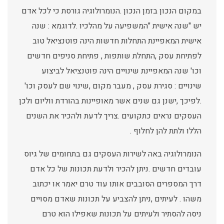
במקום הנכון בזמן הנכון .הנומרולוגיה גורסת כי לכל אדם
יש "שנה אישית "המשפיעה על מהלכיו .לדוגמא : שנה
אישית המאפיינת התחלות חדשות הינה פוטנציאל טוב
לפתיחת עסק ,התחלת שותפות , פתיחת סניפים חדשים
וכו' שנה המאפיינת שינויים הינה פוטנציאל לביצוע
שינויים : סגירת עסק , מעבר מקום ,שינוי שם לעסק וכו'
.לפיכך ,ישנן גם שנים אשר מאופיינות בהורדת ווליום ולכן
העסקים נראים כתקועים .צריך לדעת ולהכיר את השנים
הללו ולתת להן לחלוף .
הנומרולוגיה באה לשירות העסקים גם בתחומים של גיוס
עובדים חדשים .ניתן להכיר ולדעת תכונות של כל אדם
דרך המספרים הסובבים אותו עוד טרם יאמר או יכתוב
משהו . לעיתים ,ניתן להצביע על תכונות שאדם מסויים
ניסה להסתיר ולעיתים על תכונות שאפילו הוא טרם