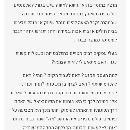
מרצה במוסד בנקאי .נישא לאשה שיש בגורלה אלמנטים
של מכירה ושיווק בתחום טיפולי. קיימת סבירות רבה
שבמהרה יקבל הצעה להיות מנהל שיווק או מנהל מכירות
בבית חולים או בית אבות .במידה והזוג יתגרש ,יחזור הגבר
לעיסוקו כמרצה בבנק .
בעלי עסקים רבים מצויים בהתלבטויות ובשאלות קשות
כגון : האם מתאים לי להיות עצמאי?
למה העסק תקוע ? האם לעבור מקום ? מתי ? האם
להכניס שותף ? האם לצרף בן משפחה ?ועוד ועוד .
לנומרולוגיה יש תשובות מדוייקות וכמעט מדעיות לשאלות
אלו .הסיבה לכך כי היא בוחנת את הפוטנציאל של האדם
דרך תכונותיו והתאמתו לעיסוק ויותר מכך היא מצביעה על
עיתויים .כולנו מכירים את המושג "מזל" שמורכב מ-מקום
ז-זמן ל- לעשות והכוונה :ההצלחה מחכה למי שיהיה